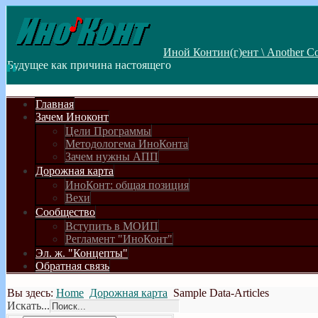
Иной Контин(г)ент \ Another Co
Будущее как причина настоящего
Главная
Зачем Иноконт
Цели Программы
Методологема ИноКонта
Зачем нужны АПП
Дорожная карта
ИноКонт: общая позиция
Вехи
Сообщество
Вступить в МОИП
Регламент "ИноКонт"
Эл. ж. "Концепты"
Обратная связь
Вы здесь:
Home
Дорожная карта
Sample Data-Articles
Искать...