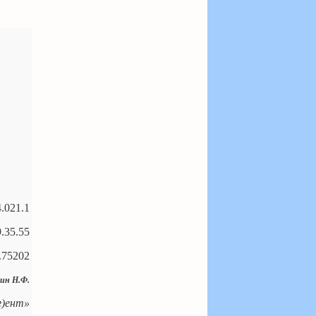
.021.1
.35.55
.75202
ин Н.Ф.
г)ент»