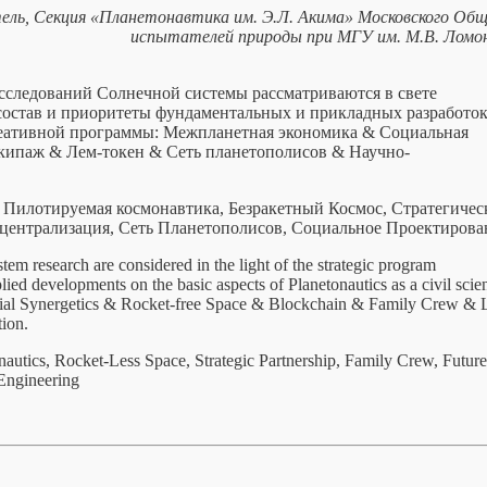
ель, Секция «Планетонавтика им. Э.Л. Акима» Московского Об
испытателей природы при МГУ им. М.В. Ломо
сследований Солнечной системы рассматриваются в свете
остав и приоритеты фундаментальных и прикладных разработок
реативной программы:
Межпланетная экономика
& Социальная
кипаж & Лем-токен & Сеть планетополисов & Научно-
Пилотируемая космонавтика, Безракетный Космос, Стратегичес
централизация, Сеть Планетополисов, Социальное Проектирова
em research are considered in the light of the strategic program
ed developments on the basic aspects of Planetonautics as a civil scien
al Synergetics & Rocket-free Space & Blockchain & Family Crew &
ion.
utics, Rocket-Less Space, Strategic Partnership, Family Crew, Future
 Engineering