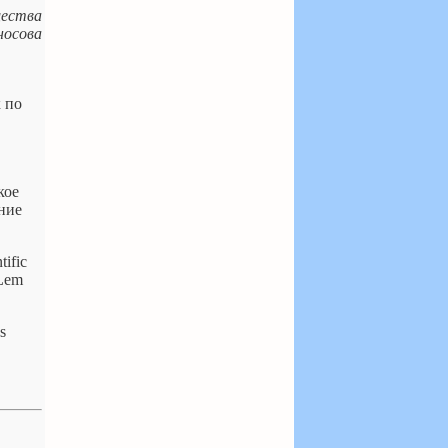
щества
носова
 по
кое
ние
tific
 Lem
s