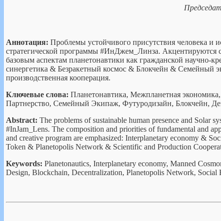
Председат
Аннотация:
Проблемы устойчивого присутствия человека и и
стратегической программы #ИнДжем_Линза. Акцентируются с
базовым аспектам планетонавтики как гражданской научно-к
синергетика & Безракетный космос & Блокчейн & Семейный э
производственная кооперация.
Ключевые слова:
Планетонавтика,
Межпланетная экономика, 
Партнерство, Семейный Экипаж, Футуродизайн, Блокчейн, Де
Abstract:
The problems of sustainable human presence and Solar syst
#InJam_Lens. The composition and priorities of fundamental and appli
and creative program are emphasized:
Interplanetary economy
& Soci
Token & Planetopolis Network & Scientific and Production Cooperat
Keywords:
Planetonautics, Interplanetary economy, Manned Cosmona
Design, Blockchain, Decentralization, Planetopolis Network, Social